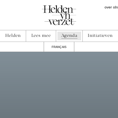
over on
Helden
Lees mee
Agenda
Initiatieven
FRANÇAIS