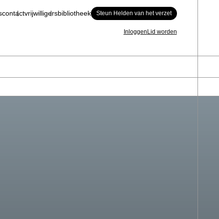
s
contact
vrijwilligers
bibliotheek
Steun Helden van het verzet
Inloggen
Lid worden