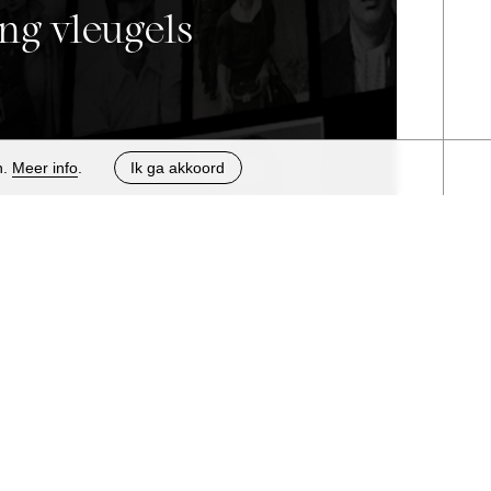
ng vleugels
n.
Meer info
.
Ik ga akkoord