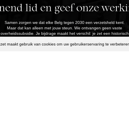
end lid en geef onze werki
Samen zorgen we dat elke Belg tegen 2030 een verzetsheld kent.
Maar dat kan alleen met jouw steun. We ontvangen geen vaste
overheidssubsidie. Je bijdrage maakt het verschil: je zet een historisch
onrecht recht, ontvangt het Heldenmagazine en wordt deel van een
zet maakt gebruik van cookies om uw gebruikerservaring te verbetere
sterke community.
Sluit je vandaag nog aan