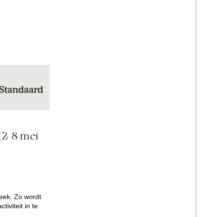
 (2-8 mei
week. Zo wordt
tiviteit in te