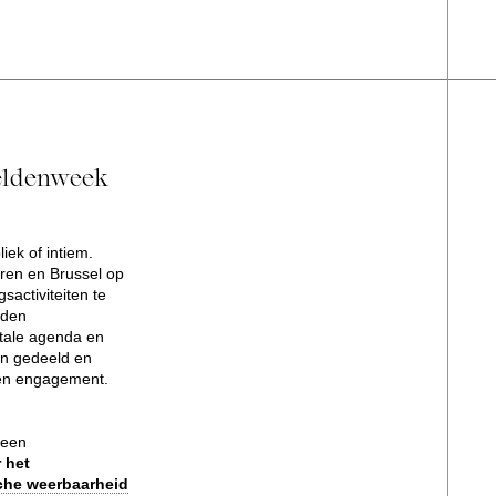
Heldenweek
liek of intiem.
ren en Brussel op
sactiviteiten te
rden
itale agenda en
en gedeeld en
 en engagement.
 een
 het
che weerbaarheid