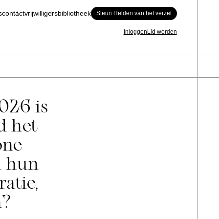
s
contact
vrijwilligers
bibliotheek
Steun Helden van het verzet
Inloggen
Lid worden
026 is
d het
one
n hun
atie,
n?