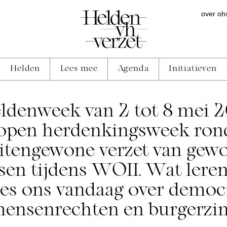
over on
Helden
Lees mee
Agenda
Initiatieven
ldenweek van 2 tot 8 mei 2
open herdenkingsweek ron
itengewone verzet van gew
en tijdens WOII. Wat lere
es ons vandaag over democr
ensenrechten en burgerzi