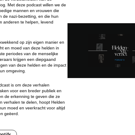
og. Met deze podcast willen we de
oedige mannen en vrouwen die
n de nazi-bezetting, en die hun
m anderen te helpen, levend
rukwekkend op zijn eigen manier en
acht en moed van deze helden in
te periodes van de menselijke
teraars krijgen een diepgaand
ringen van deze helden en de impact
hun omgeving.
dcast is om deze verhalen
maken voor een breder publiek en
n de erkenning te geven die ze
n verhalen te delen, hoopt Helden
hun moed en veerkracht voor altijd
en geëerd.
potify