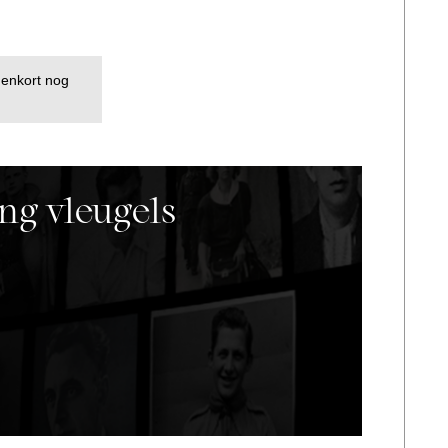
nenkort nog
ng vleugels