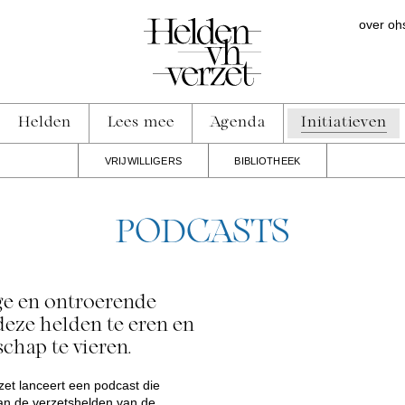
over on
Helden
Lees mee
Agenda
Initiatieven
VRIJWILLIGERS
BIBLIOTHEEK
PODCASTS
ge en ontroerende
eze helden te eren en
chap te vieren.
zet lanceert een podcast die
aan de verzetshelden van de