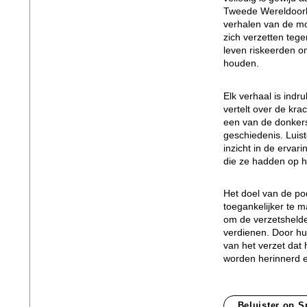
Tweede Wereldoorl
verhalen van de m
zich verzetten tege
leven riskeerden o
houden.
Elk verhaal is ind
vertelt over de kr
een van de donkers
geschiedenis. Luis
inzicht in de erva
die ze hadden op 
Het doel van de po
toegankelijker te 
om de verzetshelde
verdienen. Door hu
van het verzet dat 
worden herinnerd 
Beluister op S