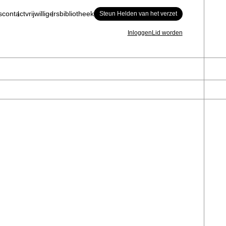
s
contact
vrijwilligers
bibliotheek
Steun Helden van het verzet
Inloggen
Lid worden