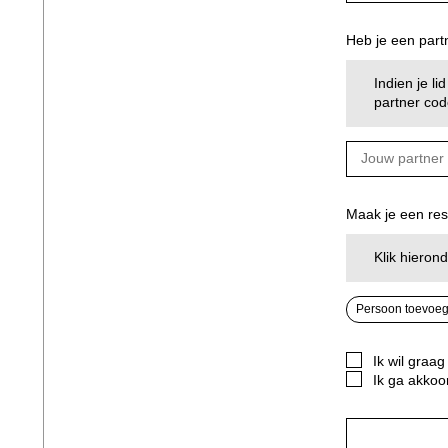
Heb je een part
Indien je li
partner cod
Maak je een re
Klik hieron
Persoon toevoe
Ik wil graa
Ik ga akko