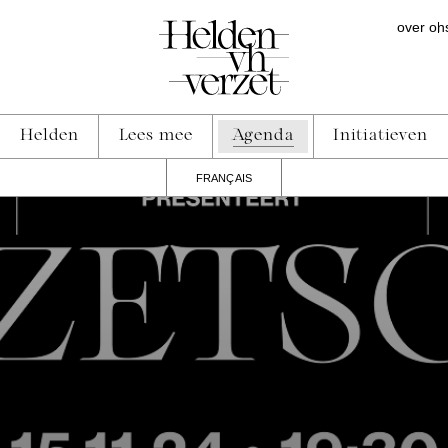
over on
Helden
Lees mee
Agenda
Initiatieven
FRANÇAIS