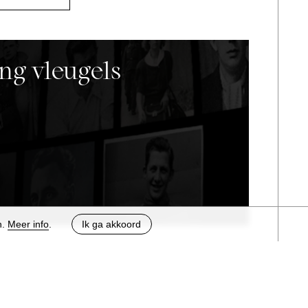
ng vleugels
n.
Meer info
.
Ik ga akkoord