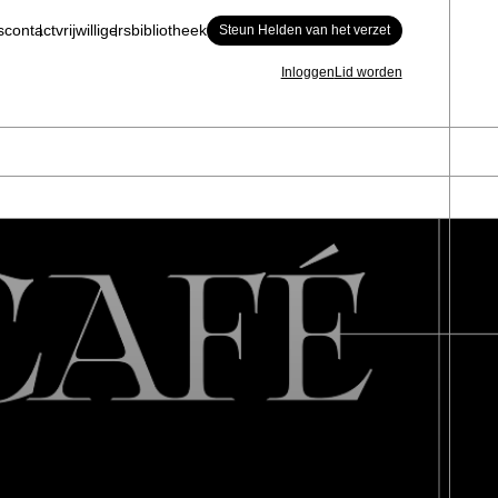
s
contact
vrijwilligers
bibliotheek
Steun Helden van het verzet
Inloggen
Lid worden