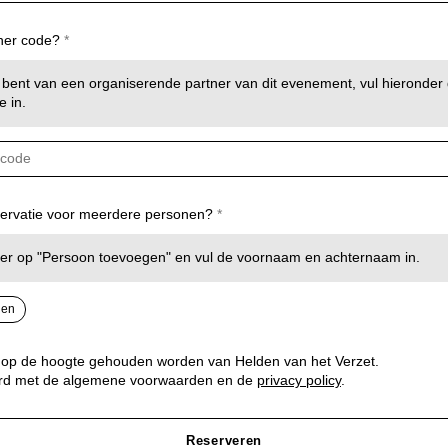
ner code?
d bent van een organiserende partner van dit evenement, vul hieronder dan
e in.
servatie voor meerdere personen?
der op "Persoon toevoegen" en vul de voornaam en achternaam in.
gen
g op de hoogte gehouden worden van Helden van het Verzet.
ord met de algemene voorwaarden en de
privacy policy
.
Reserveren