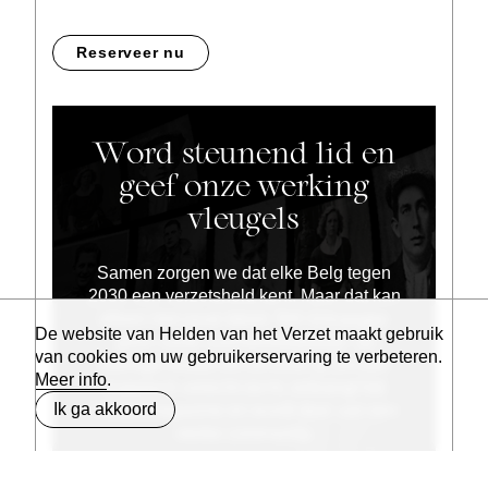
Reserveer nu
Word steunend lid en
geef onze werking
vleugels
Samen zorgen we dat elke Belg tegen
2030 een verzetsheld kent. Maar dat kan
alleen met jouw steun. We ontvangen
De website van Helden van het Verzet maakt gebruik
geen vaste overheidssubsidie. Je
van cookies om uw gebruikerservaring te verbeteren.
bijdrage maakt het verschil: je zet een
Meer info
.
historisch onrecht recht, ontvangt het
Ik ga akkoord
Heldenmagazine en wordt deel van een
sterke community.