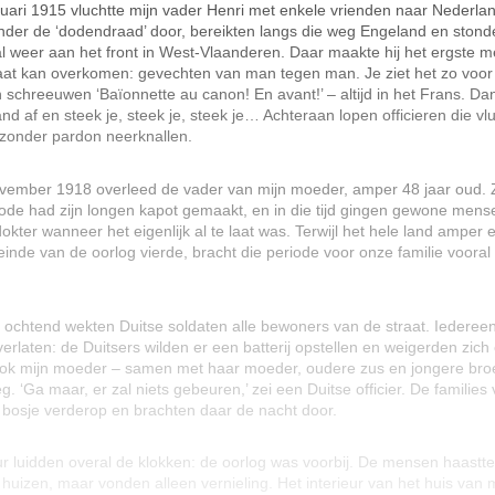
uari 1915 vluchtte mijn vader Henri met enkele vrienden naar Nederla
nder de ‘dodendraad’ door, bereikten langs die weg Engeland en stond
al weer aan het front in West-Vlaanderen. Daar maakte hij het ergste 
aat kan overkomen: gevechten van man tegen man. Je ziet het zo voor 
en schreeuwen
‘Baïonnette au canon! En avant!’
– altijd in het Frans. Da
and af en steek je, steek je, steek je… Achteraan lopen officieren die v
 zonder pardon neerknallen.
vember 1918 overleed de vader van mijn moeder, amper 48 jaar oud. Z
ode had zijn longen kapot gemaakt, en in die tijd gingen gewone mens
okter wanneer het eigenlijk al te laat was. Terwijl het hele land amper
 einde van de oorlog vierde, bracht die periode voor onze familie vooral s
 ochtend wekten Duitse soldaten alle bewoners van de straat. Iederee
 verlaten: de Duitsers wilden er een batterij opstellen en weigerden zich
ok mijn moeder – samen met haar moeder, oudere zus en jongere bro
eg.
‘Ga maar, er zal niets gebeuren,’
zei een Duitse officier. De families 
 bosje verderop en brachten daar de nacht door.
r luidden overal de klokken: de oorlog was voorbij. De mensen haastte
huizen, maar vonden alleen vernieling. Het interieur van het huis van m