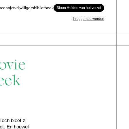
s
contact
vrijwilligers
bibliotheek
Steun Helden van het verzet
Inloggen
Lid worden
ovie
eek
och bleef zij
zet. En hoewel