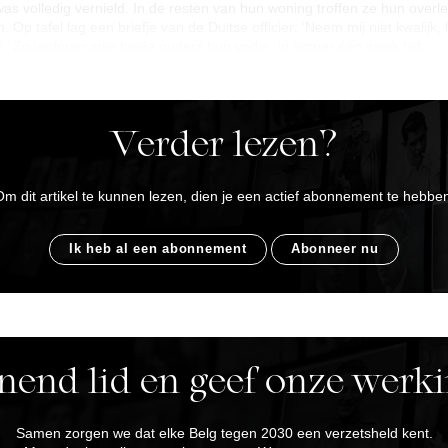
s volledig vernield. In de resten van hun woning troffen ze hun overl
. Op tafel lag een briefje van de Duitse officier: ‘
Neem mij niet kwalijk,
l.
’ Zo verloren mijn beide ouders hun vader, in amper één week tijd.
Verder lezen?
m dit artikel te kunnen lezen, dien je een actief abonnement te hebbe
Ik heb al een abonnement
Abonneer nu
end lid en geef onze werki
Samen zorgen we dat elke Belg tegen 2030 een verzetsheld kent.