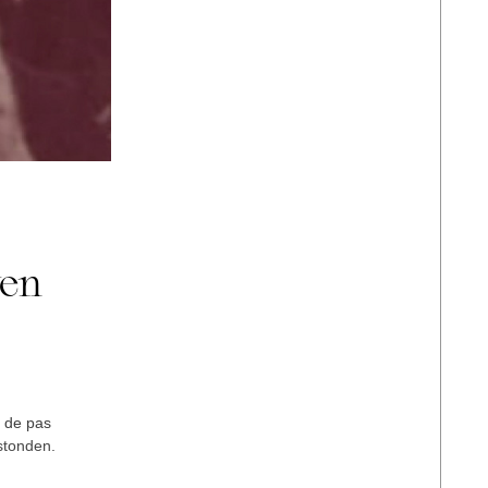
ven
n de pas
stonden.