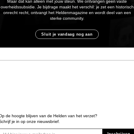
Maar dat kan alleen met jouw steun. We ontvangen geen vaste
overheidssubsidie. Je bijdrage maakt het verschil: je zet een historisch
onrecht recht, ontvangt het Heldenmagazine en wordt deel van een
sterke community.
Sluit je vandaag nog aan
Op de hoogte blijven van de Helden van het verzet?
Schrijf je in op onze nieuwsbrief.
Inschrijven