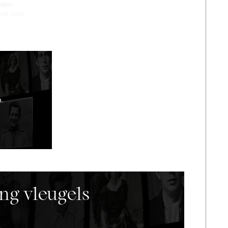
eden
 het was
n.
ng vleugels