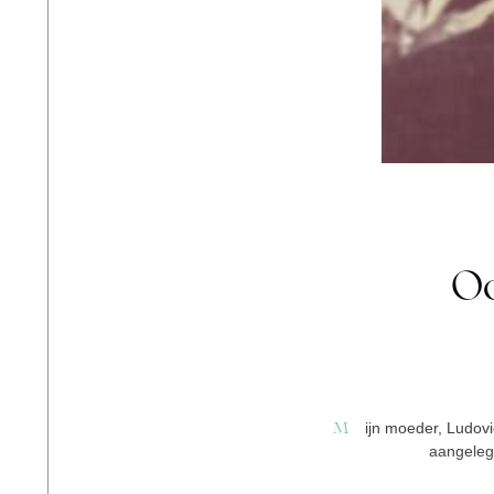
Oo
ijn moeder, Ludovi
M
aangelegd