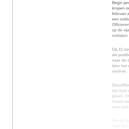
Begin jan
kropen o
februari 
een sold
Officier
op de vij
soldaten
Op 11 no
als postb
naar de d
later het
verdriet.
Diezelfde
zijn huis
geven. O
moest w
naar een
Om elf uu
naar hun 