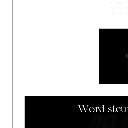
moeder wa
vader aan
een beve
O
Word steun