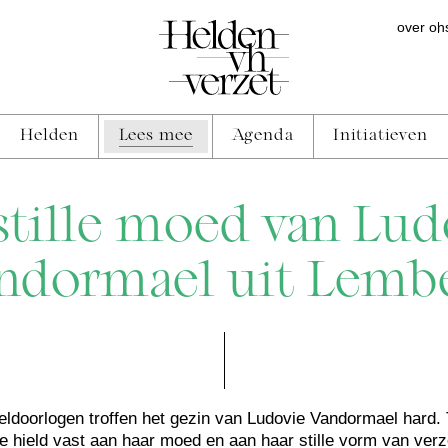
over on
Helden
Lees mee
Agenda
Initiatieven
stille moed van Lud
ndormael uit Lemb
ldoorlogen troffen het gezin van Ludovie Vandormael hard. T
e hield vast aan haar moed en aan haar stille vorm van ver