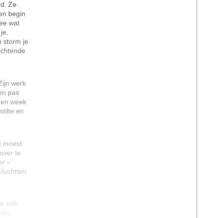
nd. Ze
en begin
mee wat
je.
n storm je
luchtende
ijn werk
en pas
 een week
tilte en
n moest
 over te
er –
vluchtten
n zich
ijn