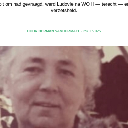
oit om had gevraagd, werd Ludovie na WO II — terecht — e
verzetsheld.
DOOR HERMAN VANDORMAEL
- 25/11/2025