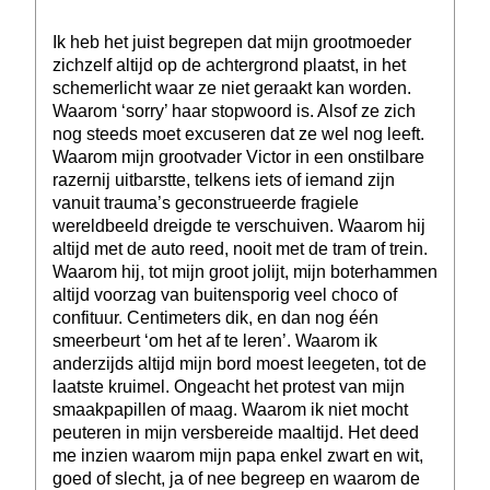
Ik heb het juist begrepen dat mijn grootmoeder
zichzelf altijd op de achtergrond plaatst, in het
schemerlicht waar ze niet geraakt kan worden.
Waarom ‘sorry’ haar stopwoord is. Alsof ze zich
nog steeds moet excuseren dat ze wel nog leeft.
Waarom mijn grootvader Victor in een onstilbare
razernij uitbarstte, telkens iets of iemand zijn
vanuit trauma’s geconstrueerde fragiele
wereldbeeld dreigde te verschuiven. Waarom hij
altijd met de auto reed, nooit met de tram of trein.
Waarom hij, tot mijn groot jolijt, mijn boterhammen
altijd voorzag van buitensporig veel choco of
confituur. Centimeters dik, en dan nog één
smeerbeurt ‘om het af te leren’. Waarom ik
anderzijds altijd mijn bord moest leegeten, tot de
laatste kruimel. Ongeacht het protest van mijn
smaakpapillen of maag. Waarom ik niet mocht
peuteren in mijn versbereide maaltijd. Het deed
me inzien waarom mijn papa enkel zwart en wit,
goed of slecht, ja of nee begreep en waarom de