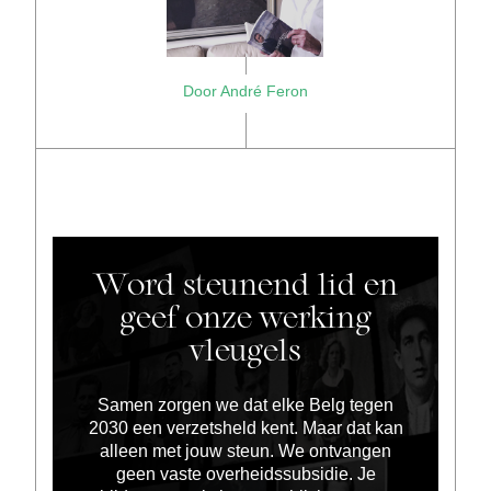
Door André Feron
Word steunend lid en
geef onze werking
vleugels
Samen zorgen we dat elke Belg tegen
2030 een verzetsheld kent. Maar dat kan
alleen met jouw steun. We ontvangen
geen vaste overheidssubsidie. Je